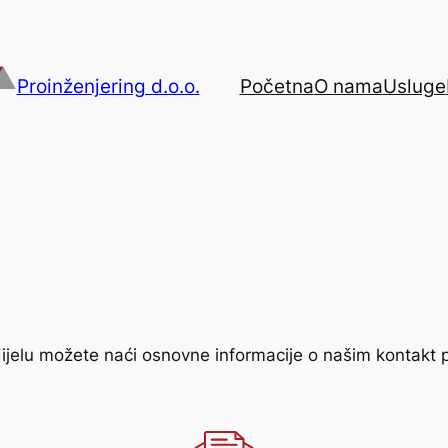
Proinženjering d.o.o.
Početna
O nama
Usluge
jelu možete naći osnovne informacije o našim kontakt