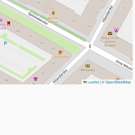
Leaflet
|
©
OpenStreetMap